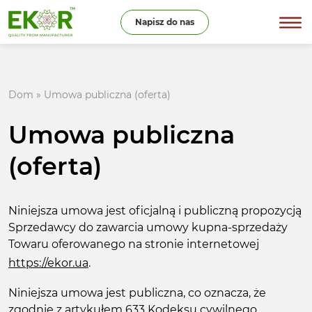
Napisz do nas
Dom
»
Umowa publiczna (oferta)
Umowa publiczna
(oferta)
Niniejsza umowa jest oficjalną i publiczną propozycją
Sprzedawcy do zawarcia umowy kupna-sprzedaży
Towaru oferowanego na stronie internetowej
https://ekor.ua
.
Niniejsza umowa jest publiczna, co oznacza, że
zgodnie z artykułem 633 Kodeksu cywilnego