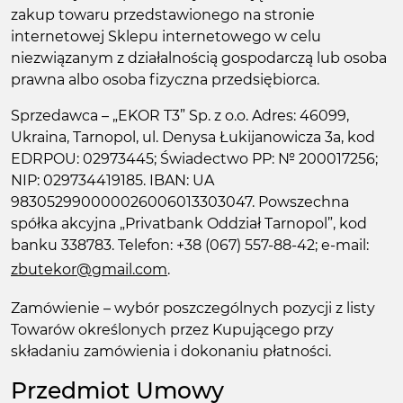
zakup towaru przedstawionego na stronie
internetowej Sklepu internetowego w celu
niezwiązanym z działalnością gospodarczą lub osoba
prawna albo osoba fizyczna przedsiębiorca.
Sprzedawca – „EKOR T3” Sp. z o.o. Adres: 46099,
Ukraina, Tarnopol, ul. Denysa Łukijanowicza 3a, kod
EDRPOU: 02973445; Świadectwo PP: № 200017256;
NIP: 029734419185. IBAN: UA
983052990000026006013303047. Powszechna
spółka akcyjna „Privatbank Oddział Tarnopol”, kod
banku 338783. Telefon: +38 (067) 557-88-42; e-mail:
zbutekor@gmail.com
.
Zamówienie – wybór poszczególnych pozycji z listy
Towarów określonych przez Kupującego przy
składaniu zamówienia i dokonaniu płatności.
Przedmiot Umowy