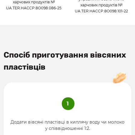
харчових продуктів №
харчових продуктів №
UA.TER.HACCP.8O098.086-25
UA.TER.HACCP.8O098.101-22
Спосіб приготування вівсяних
пластівців
1
Додати вівсяні пластівці в киплячу воду чи молоко
у співвідношенні 1:2.