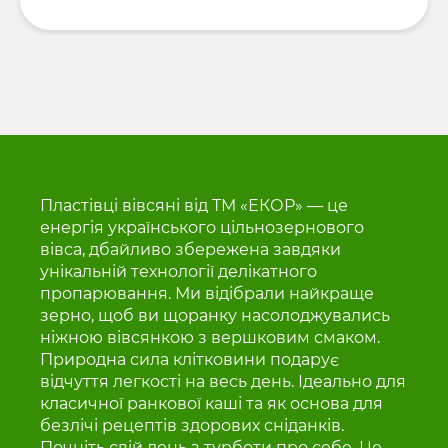
готової продукції.
Пластівці вівсяні від ТМ «ЕКОР» — це
енергія українського цільнозернового
вівса, дбайливо збережена завдяки
унікальній технології делікатного
пропарювання. Ми відібрали найкраще
зерно, щоб ви щоранку насолоджувались
ніжною вівсянкою з вершковим смаком.
Природна сила клітковини подарує
відчуття легкості на весь день. Ідеально для
класичної ранкової каші та як основа для
безлічі рецептів здорових сніданків.
Почніть свій день з турботи про себе. Це