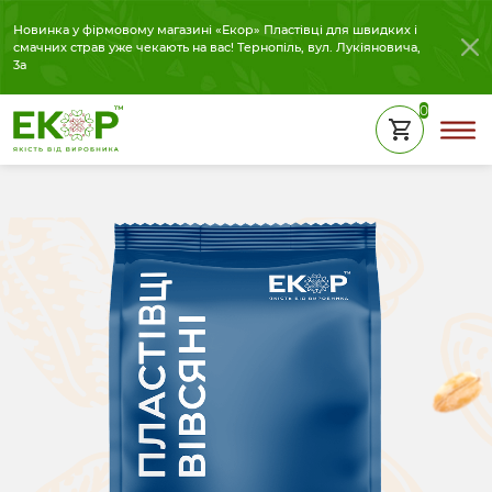
Новинка у фірмовому магазині «Екор» Пластівці для швидких і
смачних страв уже чекають на вас! Тернопіль, вул. Лукіяновича,
3а
0