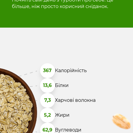
більше, ніж просто корисний сніданок.
367
Калорійність
13,6
Білки
7,3
Харчові волокна
5,2
Жири
62,9
Вуглеводи