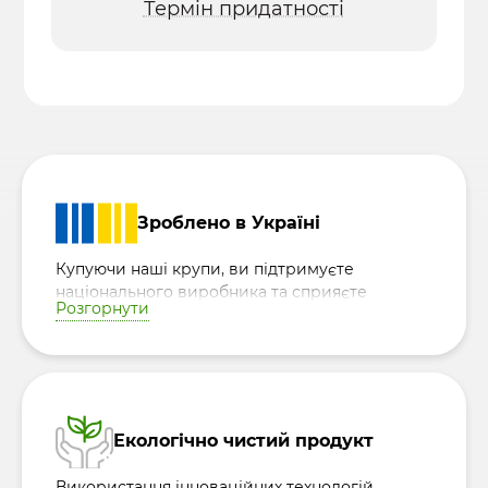
Термін придатності
Зроблено в Україні
Купуючи наші крупи, ви підтримуєте
національного виробника та сприяєте
Розгорнути
розвитку української економіки, роблячи
внесок у процвітання країни.
Екологічно чистий продукт
Використання інноваційних технологій