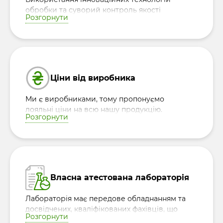
обробки та суворий контроль якості
Розгорнути
дозволяють зберегти природні корисні
властивості кожної крупи, забезпечуючи
безпеку та натуральність продукції.
Ціни від виробника
Ми є виробниками, тому пропонуємо
лояльні ціни на всю нашу продукцію.
Розгорнути
Власна атестована лабораторія
Лабораторія має передове обладнанням та
досвідчених, кваліфікованих фахівців, що
Розгорнути
гарантує контроль якості сировини та