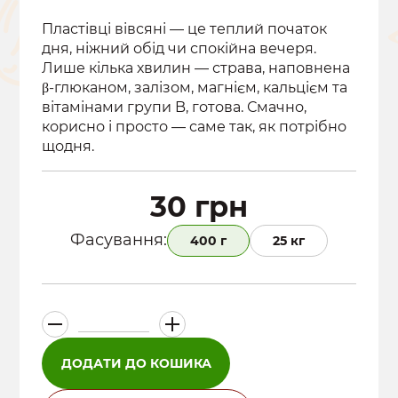
Пластівці вівсяні — це теплий початок
дня, ніжний обід чи спокійна вечеря.
Лише кілька хвилин — страва, наповнена
β-глюканом, залізом, магнієм, кальцієм та
вітамінами групи B, готова. Смачно,
корисно і просто — саме так, як потрібно
щодня.
30
грн
Фасування:
400 г
25 кг
Вівсяні
пластівці
кількість
ДОДАТИ ДО КОШИКА