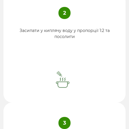
2
Засипати у киплячу воду у пропорції 1:2 та
посолити
3