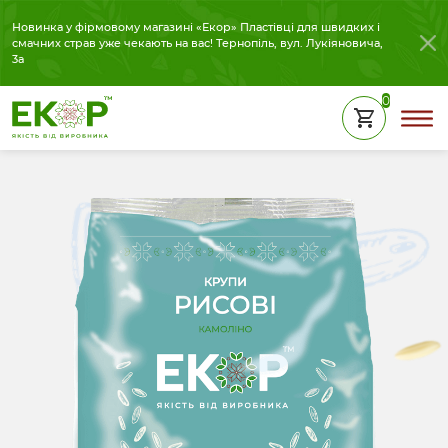
Новинка у фірмовому магазині «Екор» Пластівці для швидких і
смачних страв уже чекають на вас! Тернопіль, вул. Лукіяновича,
3а
0