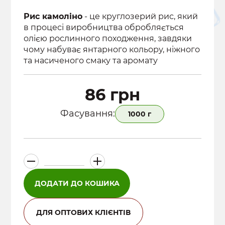
Рис камоліно
- це круглозерий рис, який
в процесі виробництва обробляється
олією рослинного походження, завдяки
чому набуває янтарного кольору, ніжного
та насиченого смаку та аромату
86
грн
Фасування:
1000 г
Крупи
рисові
кількість
ДОДАТИ ДО КОШИКА
ДЛЯ ОПТОВИХ КЛІЄНТІВ