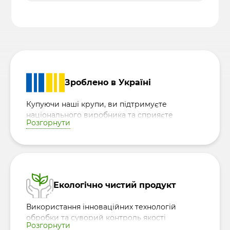
Зроблено в Україні
Купуючи наші крупи, ви підтримуєте
національного виробника та сприяєте
Розгорнути
розвитку української економіки, роблячи
внесок у процвітання країни.
Екологічно чистий продукт
Використання інноваційних технологій
обробки та суворий контроль якості
Розгорнути
дозволяють зберегти природні корисні