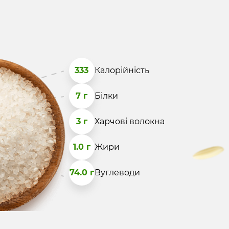
333
Калорійність
7 г
Білки
3 г
Харчові волокна
1.0 г
Жири
74.0 г
Вуглеводи