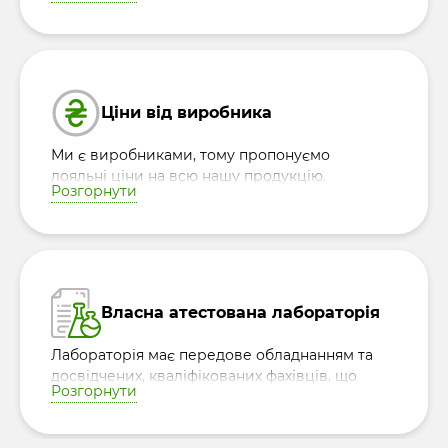
властивості кожної крупи, забезпечуючи
безпеку та натуральність продукції.
Ціни від виробника
Ми є виробниками, тому пропонуємо
лояльні ціни на всю нашу продукцію.
Розгорнути
Власна атестована лабораторія
Лабораторія має передове обладнанням та
досвідчених, кваліфікованих фахівців, що
Розгорнути
гарантує контроль якості сировини та
готової продукції.