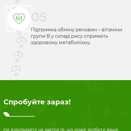
05
Підтримка обміну речовин – вітаміни
групи В у складі рису сприяють
здоровому метаболізму.
Спробуйте зараз!
Не відкладайте на завтра те, що може зробити ваше