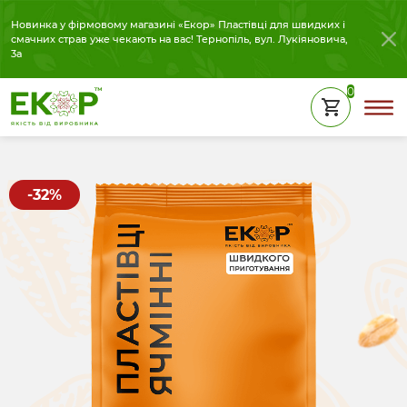
Новинка у фірмовому магазині «Екор» Пластівці для швидких і
смачних страв уже чекають на вас! Тернопіль, вул. Лукіяновича,
3а
0
-32%