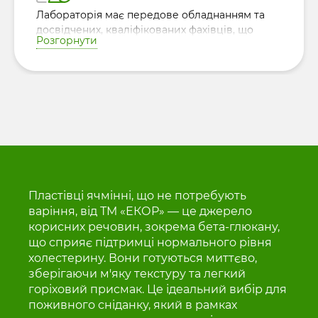
Лабораторія має передове обладнанням та
досвідчених, кваліфікованих фахівців, що
Розгорнути
гарантує контроль якості сировини та
готової продукції.
Пластівці ячмінні, що не потребують
варіння, від ТМ «ЕКОР» — це джерело
корисних речовин, зокрема бета-глюкану,
що сприяє підтримці нормального рівня
холестерину. Вони готуються миттєво,
зберігаючи м'яку текстуру та легкий
горіховий присмак. Це ідеальний вибір для
поживного сніданку, який в рамках