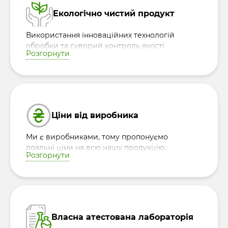
Екологічно чистий продукт
Використання інноваційних технологій
обробки та суворий контроль якості
Розгорнути
дозволяють зберегти природні корисні
властивості кожної крупи, забезпечуючи
безпеку та натуральність продукції.
Ціни від виробника
Ми є виробниками, тому пропонуємо
лояльні ціни на всю нашу продукцію.
Розгорнути
Власна атестована лабораторія