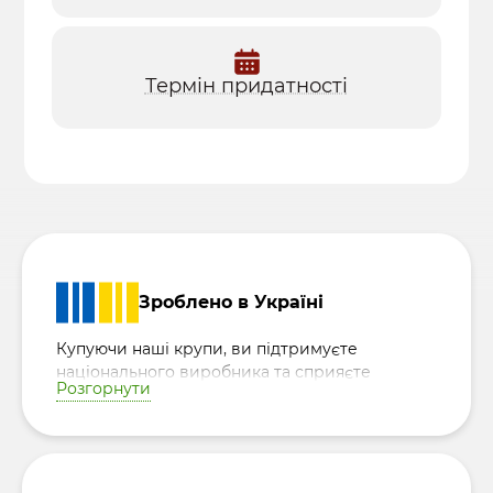
Термін придатності
Зроблено в Україні
Купуючи наші крупи, ви підтримуєте
національного виробника та сприяєте
Розгорнути
розвитку української економіки, роблячи
внесок у процвітання країни.