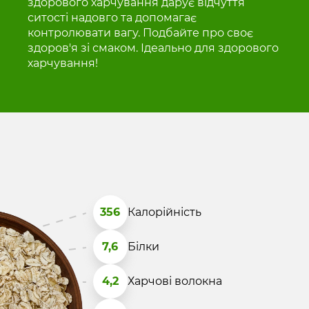
здорового харчування дарує відчуття
ситості надовго та допомагає
контролювати вагу. Подбайте про своє
здоров'я зі смаком. Ідеально для здорового
харчування!
356
Калорійність
7,6
Білки
4,2
Харчові волокна