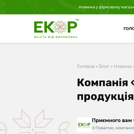
Новинка у фірмовому магазині
ГОЛ
Головна
»
Блог
»
Новини
Компанія 
продукція 
Приємного вам 
З Повагою, компанія