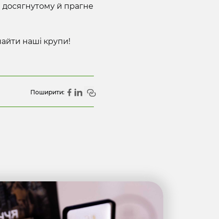
а досягнутому й прагне
найти наші крупи!
Поширити: