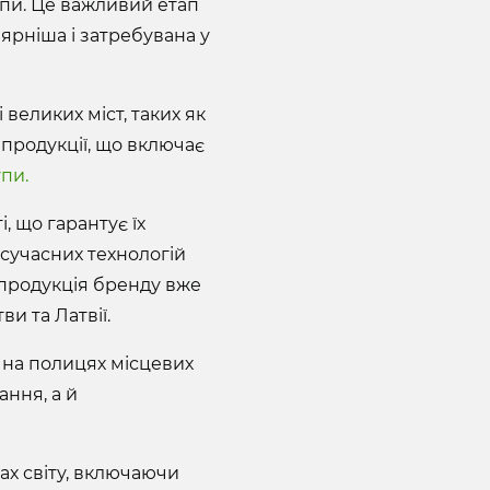
упи. Це важливий етап
ярніша і затребувана у
великих міст, таких як
продукції, що включає
упи.
, що гарантує їх
 сучасних технологій
продукція бренду вже
и та Латвії.
т на полицях місцевих
ання, а й
ах світу, включаючи