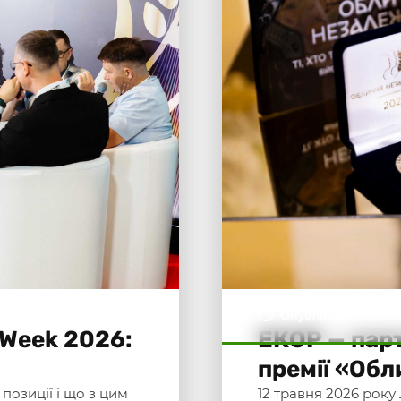
Опубліковано : 19.0
 Week 2026:
ЕКОР — пар
премії «Об
позиції і що з цим
12 травня 2026 року 