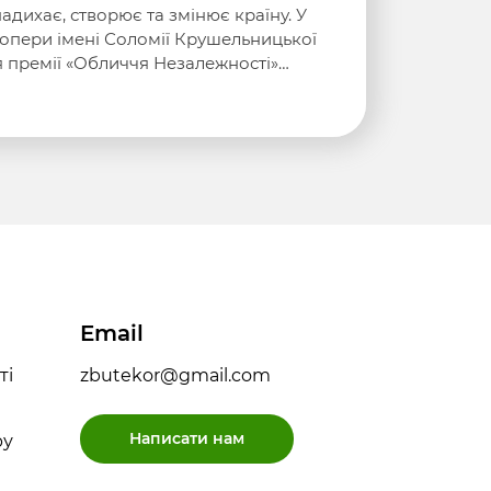
надихає, створює та змінює країну. У
 опери імені Соломії Крушельницької
я премії «Обличчя Незалежності»…
Email
ті
zbutekor@gmail.com
Написати нам
ру