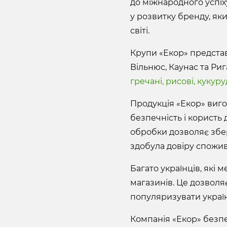
до міжнародного успіх
у розвитку бренду, як
світі.
Крупи «Екор» представл
Вільнюс, Каунас та Ри
гречані, рисові, кукуру
Продукція «Екор» виго
безпечність і користь
обробки дозволяє збе
здобула довіру спожива
Багато українців, які 
магазинів. Це дозволя
популяризувати україн
Компанія «Екор» безпе