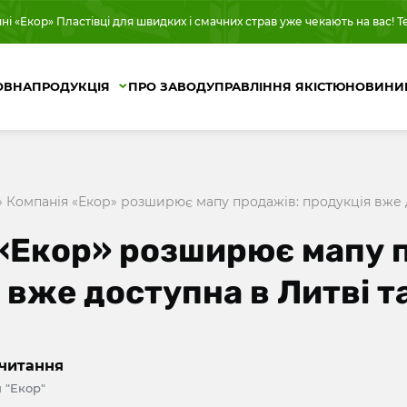
 «Екор» Пластівці для швидких і смачних страв уже чекають на вас! Те
ОВНА
ПРОДУКЦІЯ
ПРО ЗАВОД
УПРАВЛІННЯ ЯКІСТЮ
НОВИНИ
»
Компанія «Екор» розширює мапу продажів: продукція вже до
«Екор» розширює мапу 
вже доступна в Литві та
читання
 "Екор"