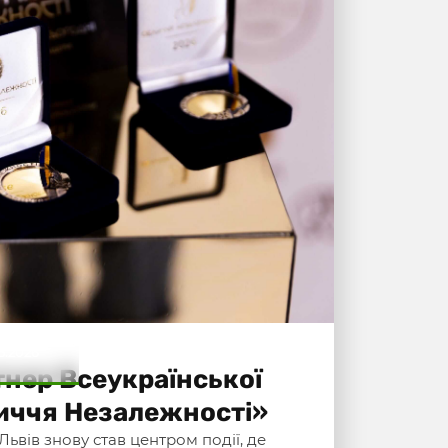
5.2026
тнер Всеукраїнської
личчя Незалежності»
Львів знову став центром події, де