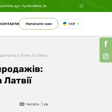
рнопіль, вул. Лукіяновича, 3а
Написати нам
КОНТАКТИ
УКР
ступна в Литві та Латвії
продажів:
 Латвії
Читати : 1 хв