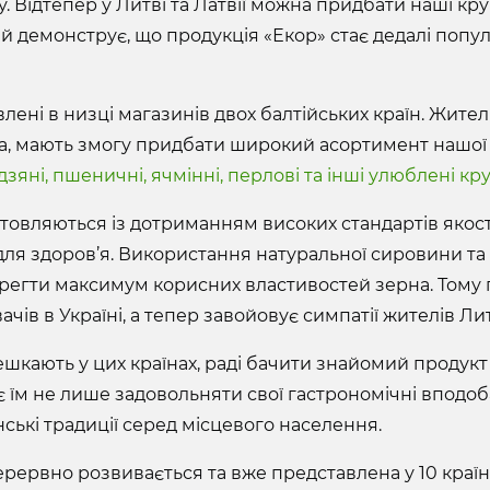
у. Відтепер у Литві та Латвії можна придбати наші кр
ий демонструє, що продукція «Екор» стає дедалі попул
ені в низці магазинів двох балтійських країн. Жителі 
га, мають змогу придбати широкий асортимент нашої 
дзяні, пшеничні, ячмінні, перлові та інші улюблені кр
товляються із дотриманням високих стандартів якості
 для здоров’я. Використання натуральної сировини та
регти максимум корисних властивостей зерна. Тому 
чів в Україні, а тепер завойовує симпатії жителів Литв
мешкають у цих країнах, раді бачити знайомий продук
є їм не лише задовольняти свої гастрономічні вподоб
ські традиції серед місцевого населення.
рервно розвивається та вже представлена у 10 країн