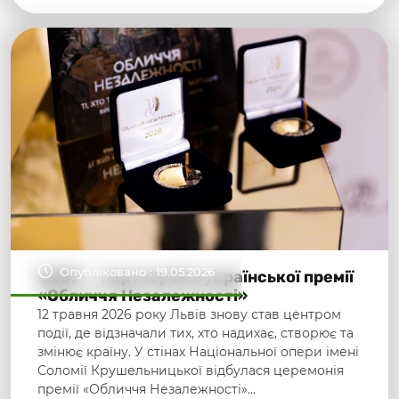
Опубліковано : 19.05.2026
ЕКОР — партнер Всеукраїнської премії
«Обличчя Незалежності»
12 травня 2026 року Львів знову став центром
події, де відзначали тих, хто надихає, створює та
змінює країну. У стінах Національної опери імені
Соломії Крушельницької відбулася церемонія
премії «Обличчя Незалежності»…