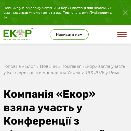
Новинка у фірмовому магазині «Екор» Пластівці для швидких і
смачних страв уже чекають на вас! Тернопіль, вул. Лукіяновича,
3а
Написати нам
Головна
»
Блог
»
Новини
»
Компанія «Екор» взяла участь
у Конференції з відновлення України URC2025 у Римі
Компанія «Екор»
взяла участь у
Конференції з