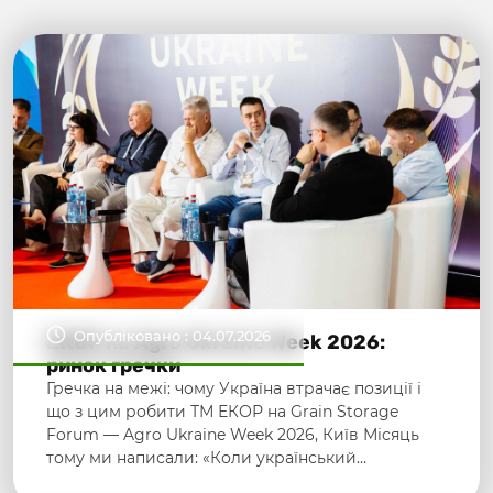
Опубліковано : 04.07.2026
ЕКОР на Agro Ukraine Week 2026:
ринок гречки
Гречка на межі: чому Україна втрачає позиції і
що з цим робити ТМ ЕКОР на Grain Storage
Forum — Agro Ukraine Week 2026, Київ Місяць
тому ми написали: «Коли український…